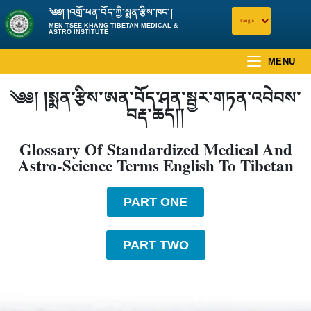
༄༅། །འགྲོ་ཕན་བོད་ཀྱི་སྨན་རྩིས་ཁང་།
MEN-TSEE-KHANG TIBETAN MEDICAL &
ASTRO INSTITUTE
MENU
༄༅། །སྨན་རྩིས་ཨན་བོད་ཤན་སྦྱར་གཏན་འབེབས་
བརྡ་ཆད།།
Glossary Of Standardized Medical And
Astro-Science Terms English To Tibetan
PART ONE
PART TWO